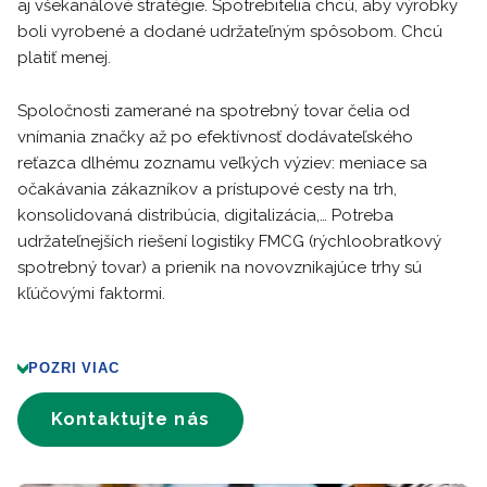
aj všekanálové stratégie. Spotrebitelia chcú, aby výrobky
boli vyrobené a dodané udržateľným spôsobom. Chcú
platiť menej.
Spoločnosti zamerané na spotrebný tovar čelia od
vnímania značky až po efektívnosť dodávateľského
reťazca dlhému zoznamu veľkých výziev: meniace sa
očakávania zákazníkov a prístupové cesty na trh,
konsolidovaná distribúcia, digitalizácia,… Potreba
udržateľnejších riešení logistiky FMCG (rýchloobratkový
spotrebný tovar) a prienik na novovznikajúce trhy sú
kľúčovými faktormi.
POZRI VIAC
Kontaktujte nás