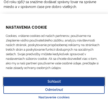
Od roku 1967 sa snažíme dodávať správny tovar na správne
miesto a v správnom čase pre dobro všetkých.
RIEŠENIA
NASTAVENIA COOKIE
O NÁS
Cookies, vrátane cookies od našich partnerov, používame na
zlepšenie vášho používateľského zážitku, analýzu návštevnosti
AKTIVITY
našich stránok, poskytovanie prispôsobenej reklamy na stránkach
tretích strán a poskytovanie funkcií dostupných na sociálnych
sieťach. Svoje predvoľby môžete kedykoľvek spravovať v
SLEDUJTE NÁS
nastaveniach súborov cookie. Ak sa chcete dozvedieť viac o tom,
ako my a naši partneri používame vaše osobné údaje, prečítajte si
naše zásady ochrany osobných údajov.
Súhlasiť
Politika
© Autorské práva FM
Nastavenia
Právne
Kódex
ochrany
Odmietnuť
Logistic, 2026
súborov cookie
oznámenia
správania
Go to top o
údajov
Nastavenie cookies