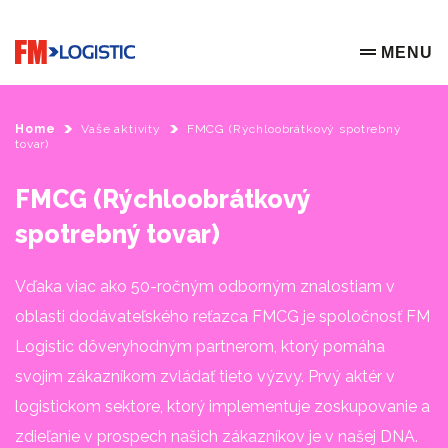
Go to home page
MENU
OPEN ME
Home
Vaše aktivity
FMCG (Rýchloobrátkový spotrebný
tovar)
FMCG (Rýchloobrátkový
spotrebný tovar)
Vďaka viac ako 50-ročným odborným znalostiam v
oblasti dodávateľského reťazca FMCG je spoločnosť FM
Logistic dôveryhodným partnerom, ktorý pomáha
svojim zákazníkom zvládať tieto výzvy. Prvý aktér v
logistickom sektore, ktorý implementuje zoskupovanie a
zdieľanie v prospech našich zákazníkov je v našej DNA.