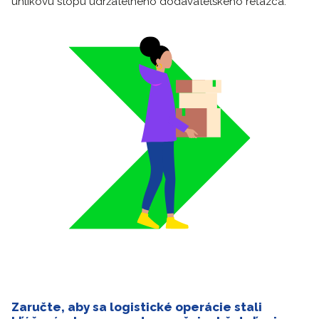
uhlíkovú stopu udržateľného dodávateľského reťazca.
Zaručte, aby sa logistické operácie stali