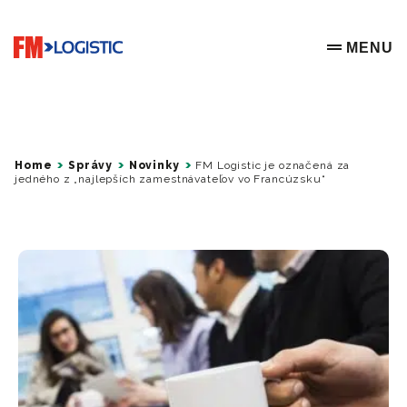
Go to home page
MENU
OPEN ME
Home
Správy
Novinky
FM Logistic je označená za
jedného z „najlepších zamestnávateľov vo Francúzsku“