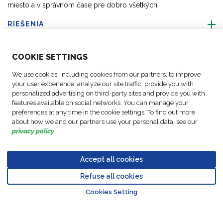
miesto a v správnom čase pre dobro všetkých.
RIEŠENIA
O NÁS
COO
KIE SETTINGS
We use cookies, including cookies from our partners, to improve
AKTIVITY
your user experience, analyze our site traffic, provide you with
personalized advertising on third-party sites and provide you with
features available on social networks. You can manage your
SLEDUJTE NÁS
preferences at any time in the cookie settings. To find out more
about how we and our partners use your personal data, see our
privacy policy
.
Accept all cookies
Politika
© Autorské práva FM
Nastavenia
Právne
Kódex
ochrany
Refuse all cookies
Logistic, 2026
súborov cookie
oznámenia
správania
Go to top o
údajov
Cookies Setting