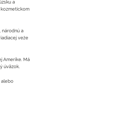
úzsku a
, kozmetickom
, národnú a
iadiacej veže
ej Amerike. Má
ný úväzok.
c alebo