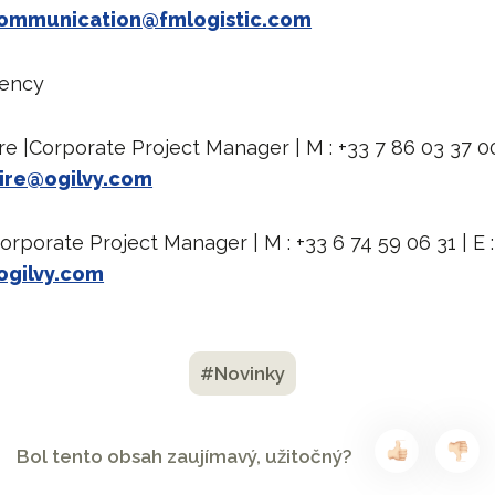
ommunication@fmlogistic.com
gency
e |Corporate Project Manager | M : +33 7 86 03 37 00 
ire@ogilvy.com
 Corporate Project Manager | M : +33 6 74 59 06 31 | E :
@ogilvy.com
#Novinky
Bol tento obsah zaujímavý, užitočný?