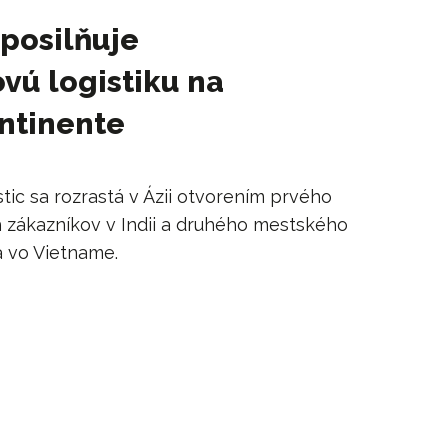
 posilňuje
vú logistiku na
ntinente
ic sa rozrastá v Ázii otvorením prvého
h zákazníkov v Indii a druhého mestského
a vo Vietname.