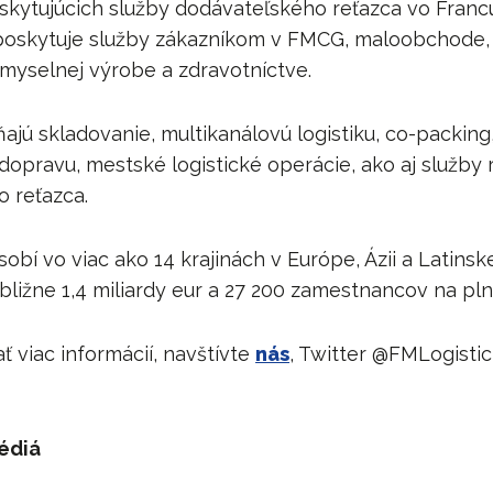
skytujúcich služby dodávateľského reťazca vo Franc
 poskytuje služby zákazníkom v FMCG, maloobchode
emyselnej výrobe a zdravotníctve.
ňajú skladovanie, multikanálovú logistiku, co-packing
opravu, mestské logistické operácie, ako aj služby r
 reťazca.
obí vo viac ako 14 krajinách v Európe, Ázii a Latinsk
ibližne 1,4 miliardy eur a 27 200 zamestnancov na pl
ť viac informácií, navštívte
nás
, Twitter @FMLogisti
édiá