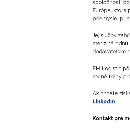
spoločností po
Európe, ktorá
priemysle, pri
Jej služby zahŕ
medzinárodnú d
dodávateľského
FM Logistic pôs
ročné tržby pr
Ak chcete získa
LinkedIn
Kontakt pre m