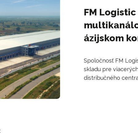
FM Logistic
multikanálo
ázijskom ko
Spoločnosť FM Logist
skladu pre viacerýc
distribučného centr
: