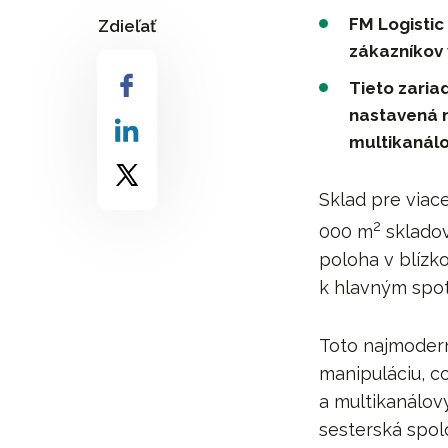
FM Logistic
Zdieľať
zákazníkov 
Tieto zaria
nastavená n
multikanál
Sklad pre viace
2
000 m
skladov
poloha v blízko
k hlavným spot
Toto najmodern
manipuláciu, c
a multikanálov
sesterská spol