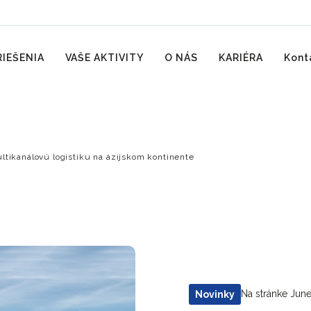
RIEŠENIA
VAŠE AKTIVITY
O NÁS
KARIÉRA
Kont
ltikanálovú logistiku na ázijskom kontinente
Na stránke Jun
Novinky