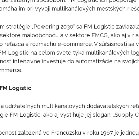
pomáha im pri vývoji multikanálových mestských rieše
m stratégie „Powering 2030“ sa FM Logistic zaviazal
sektore maloobchodu a v sektore FMCG, ako aj v ri
 reťazca a rozmachu e-commerce. V súčasnosti sa v
M Logistic na celom svete týka multikanálových log
nosť intenzívne investuje do automatizácie na svojic
ommerce.
FM Logistic
a udržateľných multikanálových dodávateľských reť
ie FM Logistic, ako aj vystihuje jej slogan: „Supply 
očnosť založená vo Francúzsku v roku 1967 je jedno