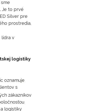
i sme
 Je to prvé
EED Silver pre
ého prostredia.
lídra v
skej logistiky
tic oznamuje
ientov s
ých zákazníkov
poločnosťou
a logistiky