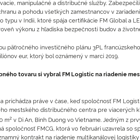
ovacie, manipulačné a distribučné služby. Zabezpečil
hranu a pohodu všetkých zamestnancov v zariadení.
o typu v Indii, ktoré spája certifikácie FM Global a L
roveň výkonu z hľadiska bezpečnosti budov a životn
ťou päťročného investičného plánu 3PL francúzskeho 
liónov eur, ktorý bol oznámený v marci 2019.
ného tovaru si vybral FM Logistic na riadenie mest
ia prichádza práve v čase, keď spoločnosť FM Logis
ho mestského distribučného centra pre viacerých kl
2
00 m
v Di An, Binh Duong vo Vietname. Jedným z prv
á spoločnosť FMCG, ktorá vo februári uzavrela so s
namný kontrakt na riadenie multikanálovej logistiky 