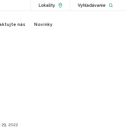
Go to Locations page
Open websit
Lokality
Vyhľadávanie
aktujte nás
Novinky
e 29, 2022