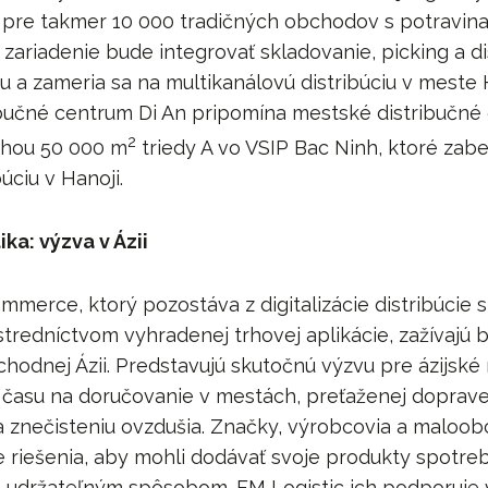
 pre takmer 10 000 tradičných obchodov s potravin
 zariadenie bude integrovať skladovanie, picking a di
u a zameria sa na multikanálovú distribúciu v meste 
bučné centrum Di An pripomína mestské distribučn
2
lohou 50 000 m
triedy A vo VSIP Bac Ninh, ktoré zab
úciu v Hanoji.
ka: výzva v Ázii
mmerce, ktorý pozostáva z digitalizácie distribúcie
tredníctvom vyhradenej trhovej aplikácie, zažívajú 
chodnej Ázii. Predstavujú skutočnú výzvu pre ázijské
 času na doručovanie v mestách, preťaženej doprave
 znečisteniu ovzdušia. Značky, výrobcovia a maloob
ne riešenia, aby mohli dodávať svoje produkty spotre
a udržateľným spôsobom. FM Logistic ich podporuje 