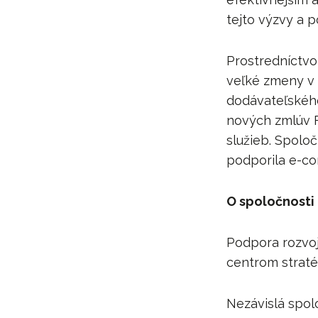
tejto výzvy a 
Prostredníctvo
veľké zmeny v 
dodávateľského
nových zmlúv F
služieb. Spoloč
podporila e-c
O spoločnosti 
Podpora rozvoj
centrom stratég
Nezávislá spol