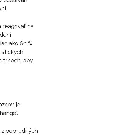
ní.
a reagovať na
adení
iac ako 60 %
istických
h trhoch, aby
azcov je
Change“.
u z popredných