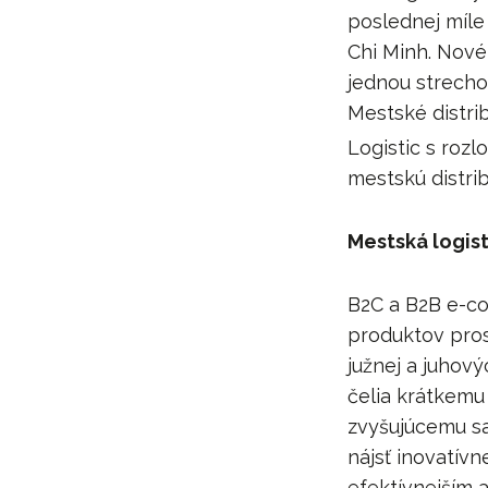
poslednej míle
Chi Minh. Nové
jednou strecho
Mestské distri
Logistic s roz
mestskú distrib
Mestská logisti
B2C a B2B e-co
produktov pros
južnej a juhový
čelia krátkemu
zvyšujúcemu sa
nájsť inovatív
efektívnejším 