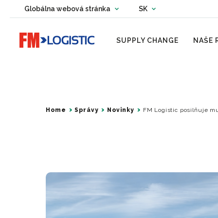
Change country website
Globálna webová stránka
SK
Change language
Go to home page
SUPPLY CHANGE
NAŠE 
Home
Správy
Novinky
FM Logistic posilňuje mu