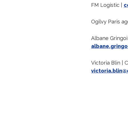
FM Logistic |
c
Ogilvy Paris a
Albane Gringoir
albane.gringo
Victoria Blin |
victoria.blin