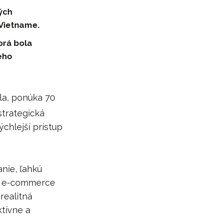
ých
 Vietname.
orá bola
ého
íla, ponúka 70
strategická
ýchlejší prístup
nie, ľahkú
ám e-commerce
realitná
tívne a