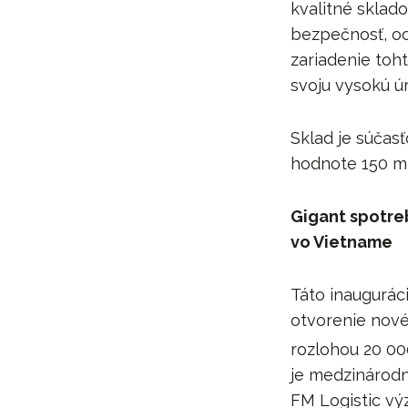
kvalitné sklad
bezpečnosť, oc
zariadenie toht
svoju vysokú ú
Sklad je súčas
hodnote 150 mi
Gigant spotreb
vo Vietname
Táto inaugurác
otvorenie nové
rozlohou 20 0
je medzinárodn
FM Logistic výz