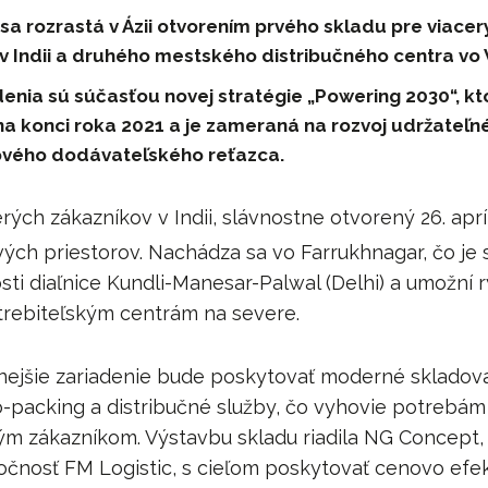
 sa rozrastá v Ázii otvorením prvého skladu pre viacer
v Indii a druhého mestského distribučného centra vo
denia sú súčasťou novej stratégie „Powering 2030“, kt
a konci roka 2021 a je zameraná na rozvoj udržateľn
ového dodávateľského reťazca.
rých zákazníkov v Indii, slávnostne otvorený 26. apr
ých priestorov. Nachádza sa vo Farrukhnagar, čo je 
sti diaľnice Kundli-Manesar-Palwal (Delhi) a umožní r
rebiteľským centrám na severe.
ejšie zariadenie bude poskytovať moderné skladova
o-packing a distribučné služby, čo vyhovie potreb
ým zákazníkom. Výstavbu skladu riadila NG Concept, 
očnosť FM Logistic, s cieľom poskytovať cenovo efek