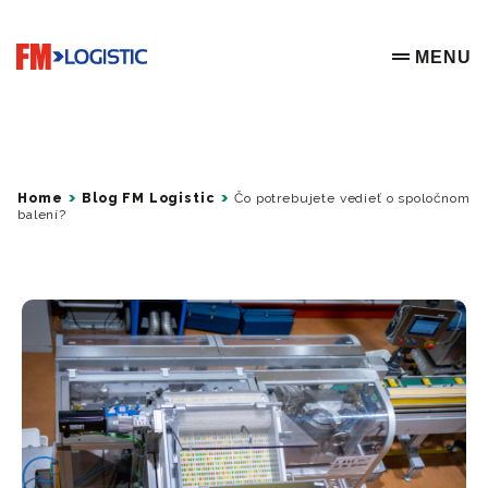
Go to home page
MENU
OPEN ME
Home
Blog FM Logistic
Čo potrebujete vedieť o spoločnom
balení?