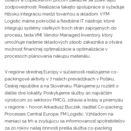
obalov a copackerom, pričom zákazník sa zbaví tejto
zodpovednosti. Realizácia takejto spolupráce si vyžaduje
hlbokú integráciu medzi továrňou a skladom. V FM
Logistic máme pokročilé a flexibilné IT nástroje, ktoré
integrujú systémy všetkých troch strán zapojených do
procesu, teda VMI. Vendor Managed Inventory, ktorý
umožňuje riadenie skladových zásob zákazníka a otvára
možnosť finančnej optimalizácie a optimalizácie v
procesoch plánovania nákupu materiálu.
V regióne strednej Európy v súčasnosti realizujeme co-
packingové aktivity v 7 našich prevádzkach v Poľsku,
Českej republike a na Slovensku. Plánujeme ju rozšíriť o
ďalšie dve lokality. Poskytujeme služby 40 najväčším
výrobcom zo sektorov FMCG, zdravia a krásy a priemyslu
v regióne – hovorí Arkadiusz Buczek, riaditeľ Co-packing
Processes Central Europe, FM Logistic. Vzhľadom na
meniaci sa trh a zvyšujúcu sa informovanosť spotrebiteľov
za 20 rokov našej činnosti prešla služba co-packing