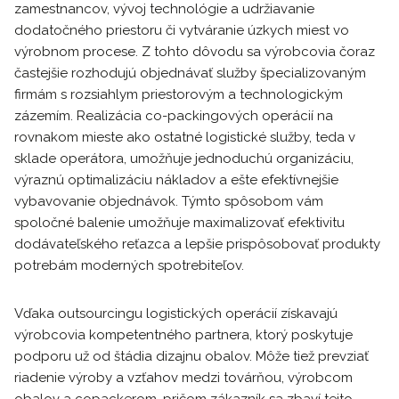
zamestnancov, vývoj technológie a udržiavanie
dodatočného priestoru či vytváranie úzkych miest vo
výrobnom procese. Z tohto dôvodu sa výrobcovia čoraz
častejšie rozhodujú objednávať služby špecializovaným
firmám s rozsiahlym priestorovým a technologickým
zázemím. Realizácia co-packingových operácií na
rovnakom mieste ako ostatné logistické služby, teda v
sklade operátora, umožňuje jednoduchú organizáciu,
výraznú optimalizáciu nákladov a ešte efektívnejšie
vybavovanie objednávok. Týmto spôsobom vám
spoločné balenie umožňuje maximalizovať efektivitu
dodávateľského reťazca a lepšie prispôsobovať produkty
potrebám moderných spotrebiteľov.
Vďaka outsourcingu logistických operácií získavajú
výrobcovia kompetentného partnera, ktorý poskytuje
podporu už od štádia dizajnu obalov. Môže tiež prevziať
riadenie výroby a vzťahov medzi továrňou, výrobcom