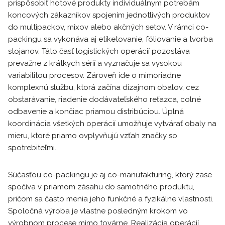
prispôsobiť hotové produkty individuálnym potrebám
koncových zákazníkov spojením jednotlivých produktov
do multipackov, mixov alebo akčných setov. V rámci co-
packingu sa vykonáva aj etiketovanie, fóliovanie a tvorba
stojanov. Táto časť logistických operácií pozostáva
prevažne z krátkych sérií a vyznačuje sa vysokou
variabilitou procesov. Zároveň ide o mimoriadne
komplexnú službu, ktorá začína dizajnom obalov, cez
obstarávanie, riadenie dodávateľského reťazca, colné
odbavenie a končiac priamou distribúciou. Úplná
koordinácia všetkých operácií umožňuje vytvárať obaly na
mieru, ktoré priamo ovplyvňujú vzťah značky so
spotrebiteľmi.
Súčasťou co-packingu je aj co-manufakturing, ktorý zase
spočíva v priamom zásahu do samotného produktu,
pričom sa často menia jeho funkčné a fyzikálne vlastnosti.
Spoločná výroba je vlastne posledným krokom vo
výrobnom procese mimo továrne. Realizácia operácií,