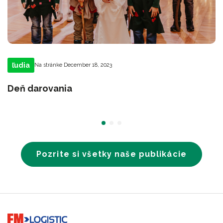
ľudia
Na stránke December 18, 2023
Deň darovania
Pozrite si všetky naše publikácie
Go to home page