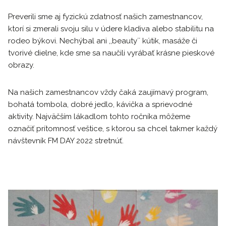
Preverili sme aj fyzickú zdatnosť našich zamestnancov,
ktorí si zmerali svoju silu v údere kladiva alebo stabilitu na
rodeo býkovi. Nechýbal ani ,,beauty´´ kútik, masáže či
tvorivé dielne, kde sme sa naučili vyrábať krásne pieskové
obrazy.
Na našich zamestnancov vždy čaká zaujímavý program,
bohatá tombola, dobré jedlo, kávička a sprievodné
aktivity. Najväčším lákadlom tohto ročníka môžeme
označiť prítomnosť veštice, s ktorou sa chcel takmer každý
návštevník FM DAY 2022 stretnúť.