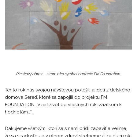
Pieskový obraz – strom ako symbol nadácie FM Foundation.
Tento rok nás svojou návštevou potešili aj deti z detského
domova Sereď, ktoré sa zapojili do projektu FM
FOUNDATION ,,Vziať život do vlastných rúk, zážitkom k
hodnotám…´´.
Ďakujeme všetkým, ktorí sa s nami prišli zabaviť a veríme,
že sa s radosťou a v plnom zdraví stretneme aj budúci rok.