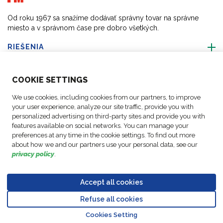
Od roku 1967 sa snažíme dodávať správny tovar na správne
miesto a v správnom čase pre dobro všetkých.
RIEŠENIA
O NÁS
COO
KIE SETTINGS
We use cookies, including cookies from our partners, to improve
AKTIVITY
your user experience, analyze our site traffic, provide you with
personalized advertising on third-party sites and provide you with
features available on social networks. You can manage your
SLEDUJTE NÁS
preferences at any time in the cookie settings. To find out more
about how we and our partners use your personal data, see our
privacy policy
.
Accept all cookies
Politika
© Autorské práva FM
Nastavenia
Právne
Kódex
ochrany
Refuse all cookies
Logistic, 2026
súborov cookie
oznámenia
správania
Go to top o
údajov
Cookies Setting